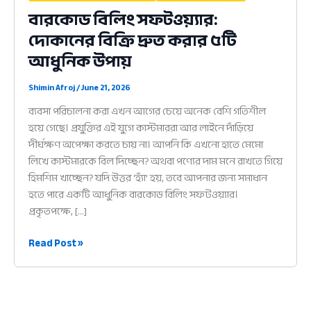
বারকোড বিলিং সফটওয়্যার:
দোকানের বিক্রি দ্রুত করার ৫টি
আধুনিক উপায়
Shimin Afroj
/
June 21, 2026
ব্যবসা পরিচালনা করা এখন আগের চেয়ে অনেক বেশি গতিশীল
হয়ে গেছে। প্রযুক্তির এই যুগে কাস্টমাররা আর লাইনে দাঁড়িয়ে
দীর্ঘক্ষণ অপেক্ষা করতে চায় না। আপনি কি এখনো হাতে মেমো
লিখে কাস্টমারকে বিল দিচ্ছেন? অথবা পণ্যের দাম মনে রাখতে গিয়ে
হিমশিম খাচ্ছেন? যদি উত্তর ‘হ্যাঁ’ হয়, তবে আপনার জন্য সমাধান
হতে পারে একটি আধুনিক বারকোড বিলিং সফটওয়্যার।
প্রকৃতপক্ষে, […]
বারকোড
Read Post »
বিলিং
সফটওয়্যার:
দোকানের
বিক্রি