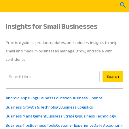
Skip
Sea
to
content
Insights for Small Businesses
Practical guides, product updates, and industry insights to help
small and medium businesses manage, grow, and scale with
confidence
Search
Search
Android Apps
Blog
Business Education
Business Finance
Business Growth & Technology
Business Logistics
Business Management
Business Strategy
Business Technology
Business Tips
Business Tools
Customer Experience
Daily Accounting