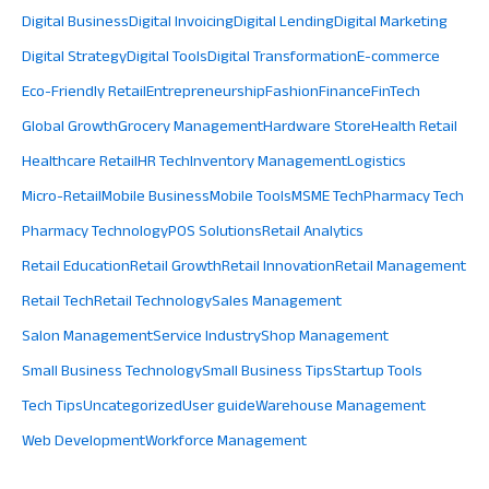
Digital Business
Digital Invoicing
Digital Lending
Digital Marketing
Digital Strategy
Digital Tools
Digital Transformation
E-commerce
Eco-Friendly Retail
Entrepreneurship
Fashion
Finance
FinTech
Global Growth
Grocery Management
Hardware Store
Health Retail
Healthcare Retail
HR Tech
Inventory Management
Logistics
Micro-Retail
Mobile Business
Mobile Tools
MSME Tech
Pharmacy Tech
Pharmacy Technology
POS Solutions
Retail Analytics
Retail Education
Retail Growth
Retail Innovation
Retail Management
Retail Tech
Retail Technology
Sales Management
Salon Management
Service Industry
Shop Management
Small Business Technology
Small Business Tips
Startup Tools
Tech Tips
Uncategorized
User guide
Warehouse Management
Web Development
Workforce Management