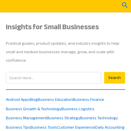
Skip
Sea
to
content
Insights for Small Businesses
Practical guides, product updates, and industry insights to help
small and medium businesses manage, grow, and scale with
confidence
Search
Search
Android Apps
Blog
Business Education
Business Finance
Business Growth & Technology
Business Logistics
Business Management
Business Strategy
Business Technology
Business Tips
Business Tools
Customer Experience
Daily Accounting