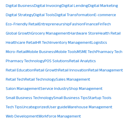
Digital Business
Digital Invoicing
Digital Lending
Digital Marketing
Digital Strategy
Digital Tools
Digital Transformation
E-commerce
Eco-Friendly Retail
Entrepreneurship
Fashion
Finance
FinTech
Global Growth
Grocery Management
Hardware Store
Health Retail
Healthcare Retail
HR Tech
Inventory Management
Logistics
Micro-Retail
Mobile Business
Mobile Tools
MSME Tech
Pharmacy Tech
Pharmacy Technology
POS Solutions
Retail Analytics
Retail Education
Retail Growth
Retail Innovation
Retail Management
Retail Tech
Retail Technology
Sales Management
Salon Management
Service Industry
Shop Management
Small Business Technology
Small Business Tips
Startup Tools
Tech Tips
Uncategorized
User guide
Warehouse Management
Web Development
Workforce Management