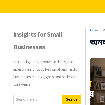
Skip
to
content
Insights for Small
Home
অনলাইন
অনল
Businesses
Practical guides, product updates, and
industry insights to help small and medium
businesses manage, grow, and scale with
confidence
Search
Search