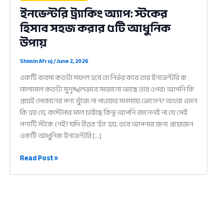
ইনভেন্টরি ট্র্যাকিং অ্যাপ: স্টকের
হিসাব সহজ করার ৫টি আধুনিক
উপায়
Shimin Afroj
/
June 2, 2026
একটি ব্যবসা কতটা সফল হবে তা নির্ভর করে তার ইনভেন্টরি বা
মালামাল কতটা সুশৃঙ্খলভাবে সাজানো আছে তার ওপর। আপনি কি
প্রায়ই দোকানের পণ্য খুঁজে না পাওয়ার সমস্যায় ভোগেন? অথবা এমন
কি হয় যে, কাস্টমার মাল চাইছে কিন্তু আপনি জানেনই না যে সেই
পণ্যটি স্টকে নেই? যদি উত্তর ‘হ্যাঁ’ হয়, তবে আপনার জন্য প্রয়োজন
একটি আধুনিক ইনভেন্টরি […]
ইনভেন্টরি
Read Post »
ট্র্যাকিং
অ্যাপ:
স্টকের
হিসাব
সহজ