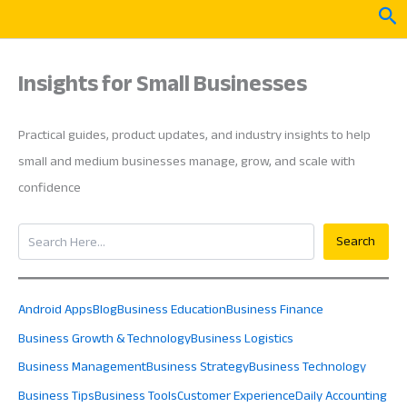
Skip
Sea
to
content
Insights for Small Businesses
Practical guides, product updates, and industry insights to help
small and medium businesses manage, grow, and scale with
confidence
Search
Search
Android Apps
Blog
Business Education
Business Finance
Business Growth & Technology
Business Logistics
Business Management
Business Strategy
Business Technology
Business Tips
Business Tools
Customer Experience
Daily Accounting