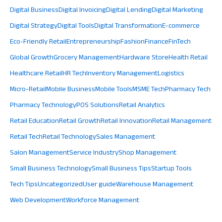
Digital Business
Digital Invoicing
Digital Lending
Digital Marketing
Digital Strategy
Digital Tools
Digital Transformation
E-commerce
Eco-Friendly Retail
Entrepreneurship
Fashion
Finance
FinTech
Global Growth
Grocery Management
Hardware Store
Health Retail
Healthcare Retail
HR Tech
Inventory Management
Logistics
Micro-Retail
Mobile Business
Mobile Tools
MSME Tech
Pharmacy Tech
Pharmacy Technology
POS Solutions
Retail Analytics
Retail Education
Retail Growth
Retail Innovation
Retail Management
Retail Tech
Retail Technology
Sales Management
Salon Management
Service Industry
Shop Management
Small Business Technology
Small Business Tips
Startup Tools
Tech Tips
Uncategorized
User guide
Warehouse Management
Web Development
Workforce Management