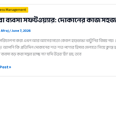
সফল
ness Management
ব্যবসা
রা ব্যবসা সফটওয়্যার: দোকানের কাজ সহ
পরিচালনার
৫টি
 Afroj
/
June 7, 2026
আধুনিক
নিয়ম
 পরিচালনা করা এখন আর আগের মতো কেবল হাড়ভাঙা খাটুনির বিষয় নয়। 
ে। আপনি কি প্রতিদিন দোকানের শত শত পণ্যের হিসাব মেলাতে গিয়ে ক্লান্ত
্যবসা বড় করা সম্ভব হচ্ছে না? যদি উত্তর ‘হ্যাঁ’ হয়, তবে
Post »
়্যার:
নের