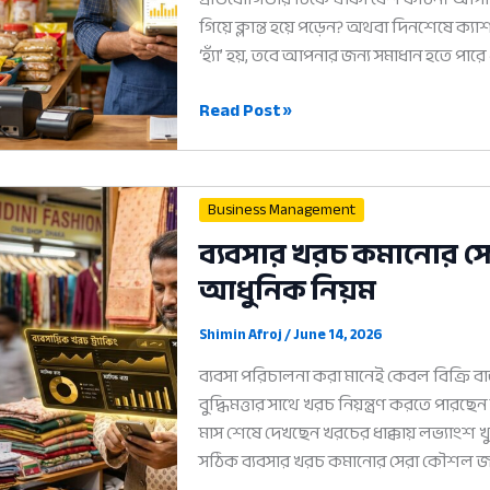
গিয়ে ক্লান্ত হয়ে পড়েন? অথবা দিনশেষে ক্য
‘হ্যাঁ’ হয়, তবে আপনার জন্য সমাধান হতে পার
মোবাইল
Read Post »
হিসাব
অ্যাপ:
আপনার
Business Management
ব্যবসা
ব্যবসার খরচ কমানোর স
সফল
আধুনিক নিয়ম
করার
৫টি
আধুনিক
Shimin Afroj
/
June 14, 2026
উপায়
ব্যবসা পরিচালনা করা মানেই কেবল বিক্রি বাড
বুদ্ধিমত্তার সাথে খরচ নিয়ন্ত্রণ করতে পার
মাস শেষে দেখছেন খরচের ধাক্কায় লভ্যাংশ খুব
সঠিক ব্যবসার খরচ কমানোর সেরা কৌশল জ