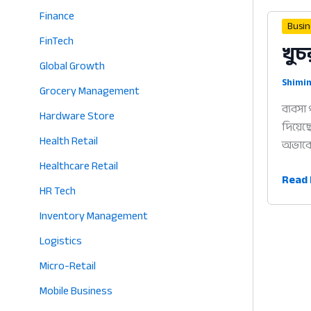
Finance
Busi
FinTech
খুচ
Global Growth
Shimin
Grocery Management
ব্যবসা
Hardware Store
দিয়েছ
Health Retail
অভাবে ব
Healthcare Retail
খুচরা
Read 
HR Tech
ব্যবসা
সফটওয
Inventory Management
দোকা
Logistics
কাজ
Micro-Retail
সহজ
করার
Mobile Business
৫টি