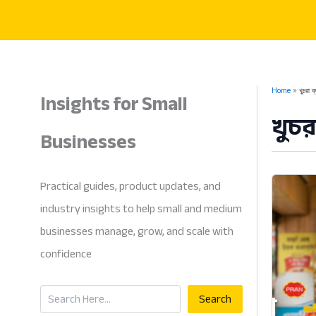
Skip
to
content
Insights for Small
Home
খুচরা ব
খুচর
Businesses
Practical guides, product updates, and
industry insights to help small and medium
businesses manage, grow, and scale with
confidence
Search
Search