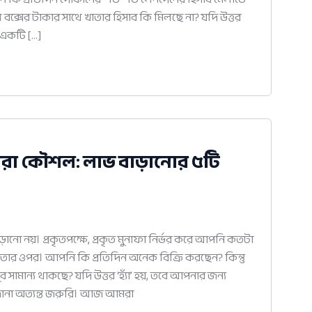
াশ বক্সের টাকার সাথে খাতার হিসাব কি মিলছে না? যদি উত্তর
ে একটি […]
েরা কৌশল: লাভ বাড়ানোর ৫টি
়ানো নয়। প্রকৃতপক্ষে, প্রকৃত মুনাফা নির্ভর করে আপনি কতটা
ছেন তার ওপর। আপনি কি প্রতিদিন অনেক বিক্রি করছেন? কিন্তু
 সামান্য থাকছে? যদি উত্তর ‘হ্যাঁ’ হয়, তবে আপনার জন্য
ানা অত্যন্ত জরুরি। আজ আমরা