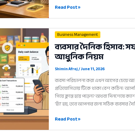
ব্যবসার
Read Post »
খরচ
কমানোর
সেরা
Business Management
কৌশল:
ব্যবসার দৈনিক হিসাব: স
লাভ
আধুনিক নিয়ম
বাড়ানোর
৫টি
আধুনিক
Shimin Afroj
/
June 11, 2026
নিয়ম
ব্যবসা পরিচালনা করা এখন আগের চেয়ে অনেক 
প্রতিযোগিতায় টিকে থাকা বেশ কঠিন। আপ
গিয়ে ক্লান্ত হয়ে পড়েন? অথবা দিনশেষে ক্য
‘হ্যাঁ’ হয়, তবে আপনার জন্য সঠিক ব্যবসার দ
ব্যবসার
Read Post »
দৈনিক
হিসাব: