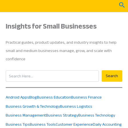
Skip
Sea
to
content
Insights for Small Businesses
Practical guides, product updates, and industry insights to help
small and medium businesses manage, grow, and scale with
confidence
Search
Search
Android Apps
Blog
Business Education
Business Finance
Business Growth & Technology
Business Logistics
Business Management
Business Strategy
Business Technology
Business Tips
Business Tools
Customer Experience
Daily Accounting