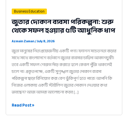
Business Education
জুতার দোকান ব্যবসা পরিকল্পনা: শুরু
থেকে সফল হওয়ার ৫টি আধুনিক ধাপ
Azmain Zaman
/
July 8, 2026
জুতা মানুষের নিত্যপ্রয়োজনীয় একটি পণ্য। ফ্যাশন সচেতনতা বাড়ার
সাথে সাথে বাংলাদেশে বর্তমানে জুতার ব্যবসার চাহিদা আকাশচুম্বী।
তবে একটি সফল শোরুম দাঁড় করাতে হলে কেবল পুঁজি থাকলেই
চলে না। প্রকৃতপক্ষে, একটি সুশৃঙ্খল জুতার দোকান ব্যবসা
পরিকল্পনা ছাড়া বিনিয়োগ করা বেশ ঝুঁকিপূর্ণ হতে পারে। আপনি কি
নিজের এলাকায় একটি স্টাইলিশ জুতার দোকান দেওয়ার কথা
ভাবছেন? আজ আমরা আলোচনা করব […]
জুতার
Read Post »
দোকান
ব্যবসা
পরিকল্পনা: