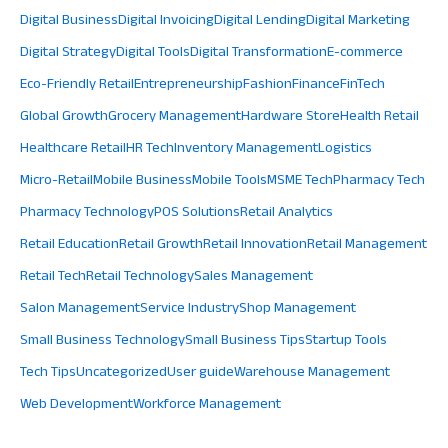
Digital Business
Digital Invoicing
Digital Lending
Digital Marketing
Digital Strategy
Digital Tools
Digital Transformation
E-commerce
Eco-Friendly Retail
Entrepreneurship
Fashion
Finance
FinTech
Global Growth
Grocery Management
Hardware Store
Health Retail
Healthcare Retail
HR Tech
Inventory Management
Logistics
Micro-Retail
Mobile Business
Mobile Tools
MSME Tech
Pharmacy Tech
Pharmacy Technology
POS Solutions
Retail Analytics
Retail Education
Retail Growth
Retail Innovation
Retail Management
Retail Tech
Retail Technology
Sales Management
Salon Management
Service Industry
Shop Management
Small Business Technology
Small Business Tips
Startup Tools
Tech Tips
Uncategorized
User guide
Warehouse Management
Web Development
Workforce Management