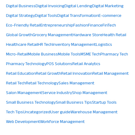
Digital Business
Digital Invoicing
Digital Lending
Digital Marketing
Digital Strategy
Digital Tools
Digital Transformation
E-commerce
Eco-Friendly Retail
Entrepreneurship
Fashion
Finance
FinTech
Global Growth
Grocery Management
Hardware Store
Health Retail
Healthcare Retail
HR Tech
Inventory Management
Logistics
Micro-Retail
Mobile Business
Mobile Tools
MSME Tech
Pharmacy Tech
Pharmacy Technology
POS Solutions
Retail Analytics
Retail Education
Retail Growth
Retail Innovation
Retail Management
Retail Tech
Retail Technology
Sales Management
Salon Management
Service Industry
Shop Management
Small Business Technology
Small Business Tips
Startup Tools
Tech Tips
Uncategorized
User guide
Warehouse Management
Web Development
Workforce Management