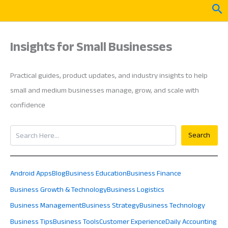
Skip
Sea
to
content
Insights for Small Businesses
Practical guides, product updates, and industry insights to help
small and medium businesses manage, grow, and scale with
confidence
Search
Search
Android Apps
Blog
Business Education
Business Finance
Business Growth & Technology
Business Logistics
Business Management
Business Strategy
Business Technology
Business Tips
Business Tools
Customer Experience
Daily Accounting