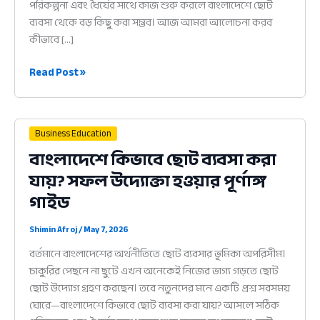
পরিকল্পনা এবং ধৈর্যের সাথে কাজ শুরু করলে বাংলাদেশে ছোট
ব্যবসা থেকে বড় কিছু করা সম্ভব। আজ আমরা আলোচনা করব
কীভাবে […]
বাংলাদেশে
Read Post »
কিভাবে
ছোট
ব্যবসা
Business Education
করা
বাংলাদেশে কিভাবে ছোট ব্যবসা করা
যায়?
যায়? সফল উদ্যোক্তা হওয়ার পূর্ণাঙ্গ
সফল
উদ্যোক্তা
গাইড
হওয়ার
পূর্ণাঙ্গ
Shimin Afroj
/
May 7, 2026
গাইড
বর্তমানে বাংলাদেশের অর্থনীতিতে ছোট ব্যবসার ভূমিকা অপরিসীম।
চাকুরির পেছনে না ছুটে এখন অনেকেই নিজের ভাগ্য গড়তে ছোট
ছোট উদ্যোগ গ্রহণ করছেন। তবে নতুনদের মনে একটি প্রশ্ন সবসময়
ঘোরে—বাংলাদেশে কিভাবে ছোট ব্যবসা করা যায়? আসলে সঠিক