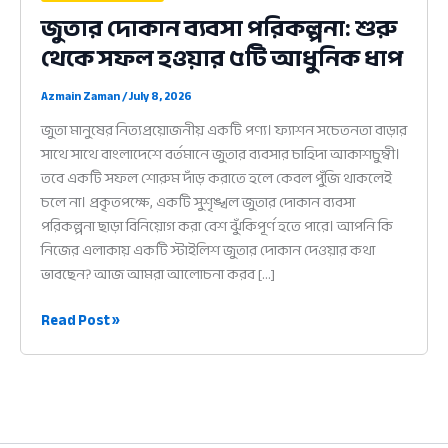
জুতার দোকান ব্যবসা পরিকল্পনা: শুরু
থেকে সফল হওয়ার ৫টি আধুনিক ধাপ
Azmain Zaman
/
July 8, 2026
জুতা মানুষের নিত্যপ্রয়োজনীয় একটি পণ্য। ফ্যাশন সচেতনতা বাড়ার
সাথে সাথে বাংলাদেশে বর্তমানে জুতার ব্যবসার চাহিদা আকাশচুম্বী।
তবে একটি সফল শোরুম দাঁড় করাতে হলে কেবল পুঁজি থাকলেই
চলে না। প্রকৃতপক্ষে, একটি সুশৃঙ্খল জুতার দোকান ব্যবসা
পরিকল্পনা ছাড়া বিনিয়োগ করা বেশ ঝুঁকিপূর্ণ হতে পারে। আপনি কি
নিজের এলাকায় একটি স্টাইলিশ জুতার দোকান দেওয়ার কথা
ভাবছেন? আজ আমরা আলোচনা করব […]
জুতার
Read Post »
দোকান
ব্যবসা
পরিকল্পনা:
শুরু
থেকে