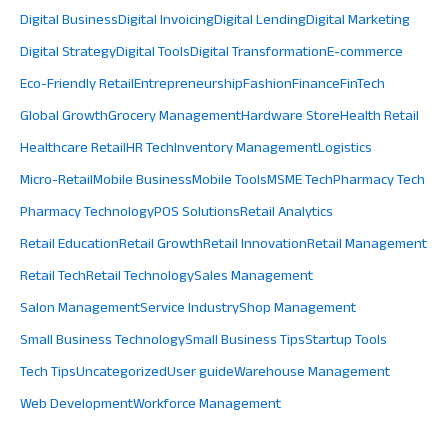
Digital Business
Digital Invoicing
Digital Lending
Digital Marketing
Digital Strategy
Digital Tools
Digital Transformation
E-commerce
Eco-Friendly Retail
Entrepreneurship
Fashion
Finance
FinTech
Global Growth
Grocery Management
Hardware Store
Health Retail
Healthcare Retail
HR Tech
Inventory Management
Logistics
Micro-Retail
Mobile Business
Mobile Tools
MSME Tech
Pharmacy Tech
Pharmacy Technology
POS Solutions
Retail Analytics
Retail Education
Retail Growth
Retail Innovation
Retail Management
Retail Tech
Retail Technology
Sales Management
Salon Management
Service Industry
Shop Management
Small Business Technology
Small Business Tips
Startup Tools
Tech Tips
Uncategorized
User guide
Warehouse Management
Web Development
Workforce Management