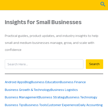
Skip
Sea
to
content
Insights for Small Businesses
Practical guides, product updates, and industry insights to help
small and medium businesses manage, grow, and scale with
confidence
Search
Search
Android Apps
Blog
Business Education
Business Finance
Business Growth & Technology
Business Logistics
Business Management
Business Strategy
Business Technology
Business Tips
Business Tools
Customer Experience
Daily Accounting