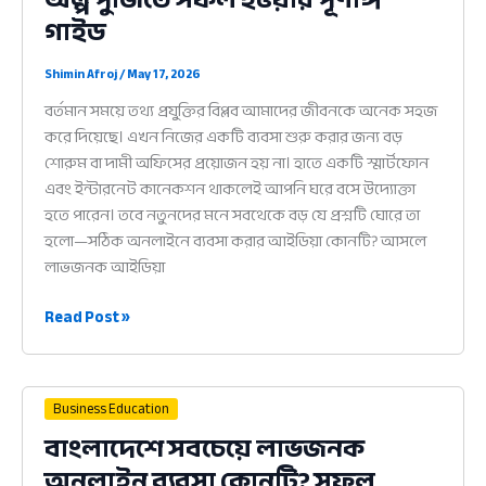
আধুনিক
গাইড
নিয়ম
Shimin Afroj
/
May 17, 2026
বর্তমান সময়ে তথ্য প্রযুক্তির বিপ্লব আমাদের জীবনকে অনেক সহজ
করে দিয়েছে। এখন নিজের একটি ব্যবসা শুরু করার জন্য বড়
শোরুম বা দামী অফিসের প্রয়োজন হয় না। হাতে একটি স্মার্টফোন
এবং ইন্টারনেট কানেকশন থাকলেই আপনি ঘরে বসে উদ্যোক্তা
হতে পারেন। তবে নতুনদের মনে সবথেকে বড় যে প্রশ্নটি ঘোরে তা
হলো—সঠিক অনলাইনে ব্যবসা করার আইডিয়া কোনটি? আসলে
লাভজনক আইডিয়া
অনলাইনে
Read Post »
ব্যবসা
করার
আইডিয়া:
Business Education
অল্প
বাংলাদেশে সবচেয়ে লাভজনক
পুঁজিতে
অনলাইন ব্যবসা কোনটি? সফল
সফল