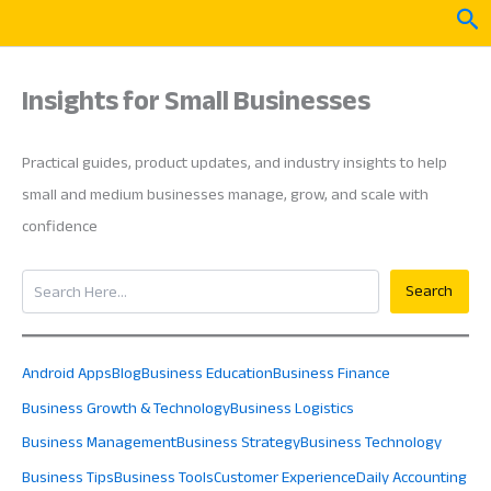
Skip
Sea
to
content
Insights for Small Businesses
Practical guides, product updates, and industry insights to help
small and medium businesses manage, grow, and scale with
confidence
Search
Search
Android Apps
Blog
Business Education
Business Finance
Business Growth & Technology
Business Logistics
Business Management
Business Strategy
Business Technology
Business Tips
Business Tools
Customer Experience
Daily Accounting