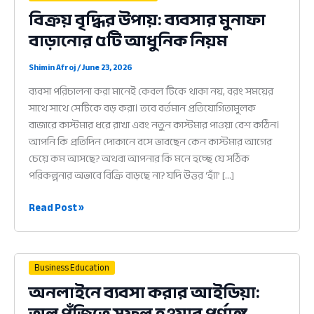
বিক্রয় বৃদ্ধির উপায়: ব্যবসার মুনাফা
বাড়ানোর ৫টি আধুনিক নিয়ম
Shimin Afroj
/
June 23, 2026
ব্যবসা পরিচালনা করা মানেই কেবল টিকে থাকা নয়, বরং সময়ের
সাথে সাথে সেটিকে বড় করা। তবে বর্তমান প্রতিযোগিতামূলক
বাজারে কাস্টমার ধরে রাখা এবং নতুন কাস্টমার পাওয়া বেশ কঠিন।
আপনি কি প্রতিদিন দোকানে বসে ভাবছেন কেন কাস্টমার আগের
চেয়ে কম আসছে? অথবা আপনার কি মনে হচ্ছে যে সঠিক
পরিকল্পনার অভাবে বিক্রি বাড়ছে না? যদি উত্তর ‘হ্যাঁ’ […]
বিক্রয়
Read Post »
বৃদ্ধির
উপায়:
ব্যবসার
Business Education
মুনাফা
অনলাইনে ব্যবসা করার আইডিয়া:
বাড়ানোর
অল্প পুঁজিতে সফল হওয়ার পূর্ণাঙ্গ
৫টি