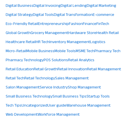
Digital Business
Digital Invoicing
Digital Lending
Digital Marketing
Digital Strategy
Digital Tools
Digital Transformation
E-commerce
Eco-Friendly Retail
Entrepreneurship
Fashion
Finance
FinTech
Global Growth
Grocery Management
Hardware Store
Health Retail
Healthcare Retail
HR Tech
Inventory Management
Logistics
Micro-Retail
Mobile Business
Mobile Tools
MSME Tech
Pharmacy Tech
Pharmacy Technology
POS Solutions
Retail Analytics
Retail Education
Retail Growth
Retail Innovation
Retail Management
Retail Tech
Retail Technology
Sales Management
Salon Management
Service Industry
Shop Management
Small Business Technology
Small Business Tips
Startup Tools
Tech Tips
Uncategorized
User guide
Warehouse Management
Web Development
Workforce Management