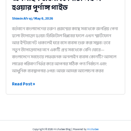
হওয়ার
হওয়ার পূর্ণাঙ্গ গাইড
পূর্ণাঙ্গ
গাইড
Shimin Afroj
/
May 6, 2026
বর্তমানে বাংলাদেশের তরুণ প্রজন্মের কাছে সবথেকে জনপ্রিয় পেশা
হলো উদ্যোক্তা হওয়া। ডিজিটাল বিপ্লবের ফলে এখন স্মার্টফোন
আর ইন্টারনেট থাকলেই ঘরে বসে ব্যবসা শুরু করা সম্ভব। তবে
নতুন উদ্যোক্তাদের মনে একটি প্রশ্ন সবথেকে বেশি ঘোরে—
বাংলাদেশে সবচেয়ে লাভজনক অনলাইন ব্যবসা কোনটি? আসলে
লাভের পরিমাণ নির্ভর করে আপনার সঠিক পণ্য নির্বাচন এবং
আধুনিক ব্যবস্থাপনার ওপর। আজ আমরা আলোচনা করব
বাংলাদেশে
Read Post »
সবচেয়ে
লাভজনক
অনলাইন
ব্যবসা
কোনটি?
সফল
Copyright © 2026 Hishabee Blog | Powered by
Hishabee