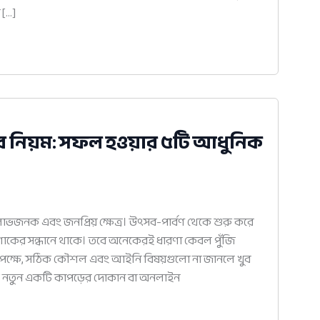
 […]
ার নিয়ম: সফল হওয়ার ৫টি আধুনিক
াভজনক এবং জনপ্রিয় ক্ষেত্র। উৎসব-পার্বণ থেকে শুরু করে
োশাকের সন্ধানে থাকে। তবে অনেকেরই ধারণা কেবল পুঁজি
কৃতপক্ষে, সঠিক কৌশল এবং আইনি বিষয়গুলো না জানলে খুব
কি নতুন একটি কাপড়ের দোকান বা অনলাইন