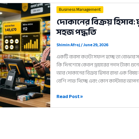
উপায়:
Business Management
সফল
দোকানের বিক্রয় হিসাব:
হওয়ার
সহজ পদ্ধতি
৫টি
আধুনিক
কৌশল
Shimin Afroj
/
June 29, 2026
একটি ব্যবসা কতটা সফল হচ্ছে তা বোঝার স
কি দিনশেষে কেবল ড্রয়ারের নগদ টাকা গুনেই 
আর দোকানের বিক্রয় হিসাব রাখা এক বিষয
বেশি লাভ দিচ্ছে এবং কোন কাস্টমার আ
দোকানের
Read Post »
বিক্রয়
হিসাব:
মুনাফা
বাড়ানোর
৫টি