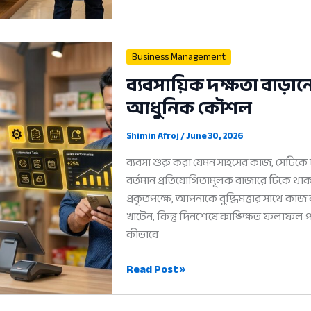
ব্যবসা
শুরু
করার
Business Management
নিয়ম:
ব্যবসায়িক দক্ষতা বাড়
সফল
আধুনিক কৌশল
হওয়ার
৫টি
আধুনিক
Shimin Afroj
/
June 30, 2026
ধাপ
ব্যবসা শুরু করা যেমন সাহসের কাজ, সেটিকে 
বর্তমান প্রতিযোগিতামূলক বাজারে টিকে 
প্রকৃতপক্ষে, আপনাকে বুদ্ধিমত্তার সাথে কাজ
খাটেন, কিন্তু দিনশেষে কাঙ্ক্ষিত ফলাফ
কীভাবে
ব্যবসায়িক
Read Post »
দক্ষতা
বাড়ানোর