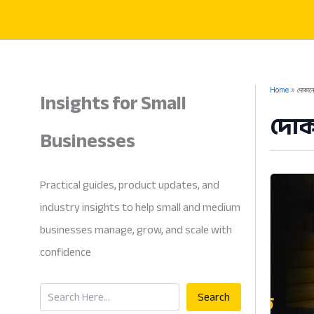
Skip
to
content
Insights for Small
Home
দোকানের
দোকা
Businesses
Practical guides, product updates, and
industry insights to help small and medium
businesses manage, grow, and scale with
confidence
Search
Search