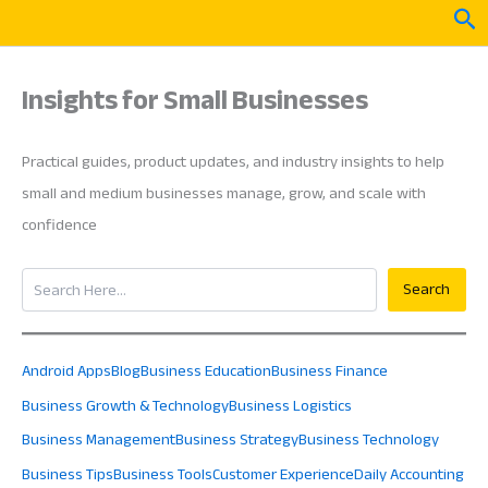
Skip
Sea
to
content
Insights for Small Businesses
Practical guides, product updates, and industry insights to help
small and medium businesses manage, grow, and scale with
confidence
Search
Search
Android Apps
Blog
Business Education
Business Finance
Business Growth & Technology
Business Logistics
Business Management
Business Strategy
Business Technology
Business Tips
Business Tools
Customer Experience
Daily Accounting