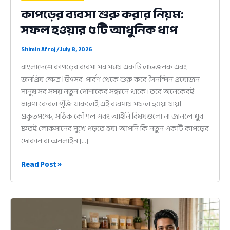
কাপড়ের ব্যবসা শুরু করার নিয়ম:
সফল হওয়ার ৫টি আধুনিক ধাপ
Shimin Afroj
/
July 8, 2026
বাংলাদেশে কাপড়ের ব্যবসা সব সময় একটি লাভজনক এবং
জনপ্রিয় ক্ষেত্র। উৎসব-পার্বণ থেকে শুরু করে দৈনন্দিন প্রয়োজন—
মানুষ সব সময় নতুন পোশাকের সন্ধানে থাকে। তবে অনেকেরই
ধারণা কেবল পুঁজি থাকলেই এই ব্যবসায় সফল হওয়া যায়।
প্রকৃতপক্ষে, সঠিক কৌশল এবং আইনি বিষয়গুলো না জানলে খুব
দ্রুতই লোকসানের মুখে পড়তে হয়। আপনি কি নতুন একটি কাপড়ের
দোকান বা অনলাইন […]
কাপড়ের
Read Post »
ব্যবসা
শুরু
করার
নিয়ম:
সফল