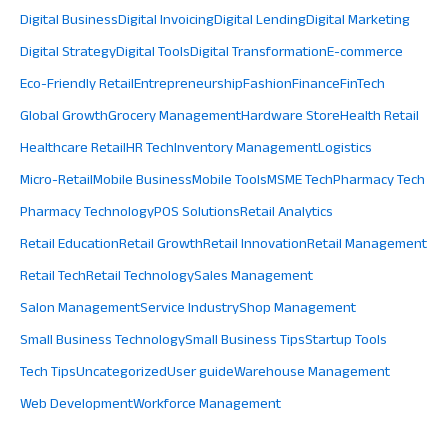
Digital Business
Digital Invoicing
Digital Lending
Digital Marketing
Digital Strategy
Digital Tools
Digital Transformation
E-commerce
Eco-Friendly Retail
Entrepreneurship
Fashion
Finance
FinTech
Global Growth
Grocery Management
Hardware Store
Health Retail
Healthcare Retail
HR Tech
Inventory Management
Logistics
Micro-Retail
Mobile Business
Mobile Tools
MSME Tech
Pharmacy Tech
Pharmacy Technology
POS Solutions
Retail Analytics
Retail Education
Retail Growth
Retail Innovation
Retail Management
Retail Tech
Retail Technology
Sales Management
Salon Management
Service Industry
Shop Management
Small Business Technology
Small Business Tips
Startup Tools
Tech Tips
Uncategorized
User guide
Warehouse Management
Web Development
Workforce Management