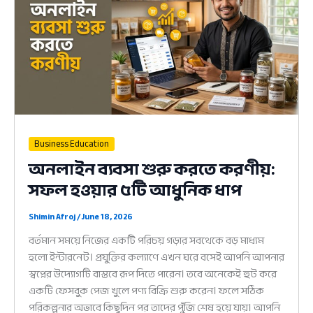
হওয়ার
৫টি
আধুনিক
ধাপ
Business Education
অনলাইন ব্যবসা শুরু করতে করণীয়:
সফল হওয়ার ৫টি আধুনিক ধাপ
Shimin Afroj
/
June 18, 2026
বর্তমান সময়ে নিজের একটি পরিচয় গড়ার সবথেকে বড় মাধ্যম
হলো ইন্টারনেট। প্রযুক্তির কল্যাণে এখন ঘরে বসেই আপনি আপনার
স্বপ্নের উদ্যোগটি বাস্তবে রূপ দিতে পারেন। তবে অনেকেই হুট করে
একটি ফেসবুক পেজ খুলে পণ্য বিক্রি শুরু করেন। ফলে সঠিক
পরিকল্পনার অভাবে কিছুদিন পর তাদের পুঁজি শেষ হয়ে যায়। আপনি