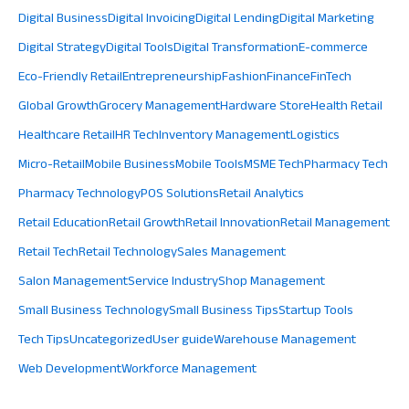
Digital Business
Digital Invoicing
Digital Lending
Digital Marketing
Digital Strategy
Digital Tools
Digital Transformation
E-commerce
Eco-Friendly Retail
Entrepreneurship
Fashion
Finance
FinTech
Global Growth
Grocery Management
Hardware Store
Health Retail
Healthcare Retail
HR Tech
Inventory Management
Logistics
Micro-Retail
Mobile Business
Mobile Tools
MSME Tech
Pharmacy Tech
Pharmacy Technology
POS Solutions
Retail Analytics
Retail Education
Retail Growth
Retail Innovation
Retail Management
Retail Tech
Retail Technology
Sales Management
Salon Management
Service Industry
Shop Management
Small Business Technology
Small Business Tips
Startup Tools
Tech Tips
Uncategorized
User guide
Warehouse Management
Web Development
Workforce Management