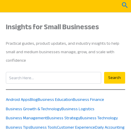
Skip
Sea
to
content
Insights for Small Businesses
Practical guides, product updates, and industry insights to help
small and medium businesses manage, grow, and scale with
confidence
Search
Search
Android Apps
Blog
Business Education
Business Finance
Business Growth & Technology
Business Logistics
Business Management
Business Strategy
Business Technology
Business Tips
Business Tools
Customer Experience
Daily Accounting