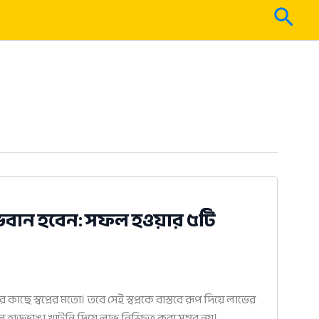
Sear
াভবান হবেন: সফল হওয়ার ৫টি
 কাছে স্বপ্নের মতো। তবে সেই স্বপ্নকে বাস্তবে রূপ দিয়ে লাভের
ল হাড়ভাঙা খাটুনি দিয়ে লাভ নিশ্চিত করা সম্ভব নয়।