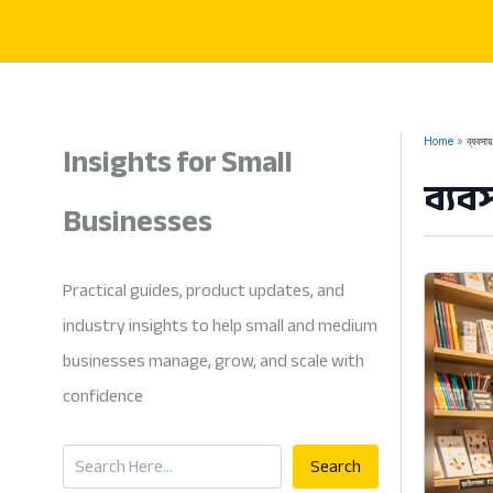
Skip
to
content
Insights for Small
Home
ব্যবসা
ব্যব
Businesses
Practical guides, product updates, and
industry insights to help small and medium
businesses manage, grow, and scale with
confidence
Search
Search