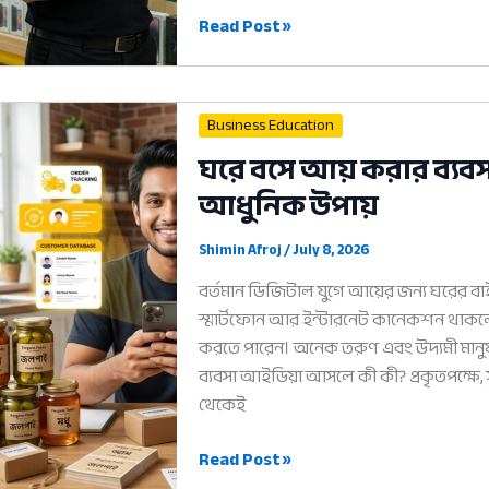
ইলেকট্রনিক্স
Read Post »
ব্যবসায়
সফল
টিপস:
Business Education
লাভ
ঘরে বসে আয় করার ব্যব
বাড়ানোর
আধুনিক উপায়
৫টি
আধুনিক
উপায়
Shimin Afroj
/
July 8, 2026
বর্তমান ডিজিটাল যুগে আয়ের জন্য ঘরের বা
স্মার্টফোন আর ইন্টারনেট কানেকশন থা
করতে পারেন। অনেক তরুণ এবং উদ্যমী মা
ব্যবসা আইডিয়া আসলে কী কী? প্রকৃতপক্ষে,
থেকেই
ঘরে
Read Post »
বসে