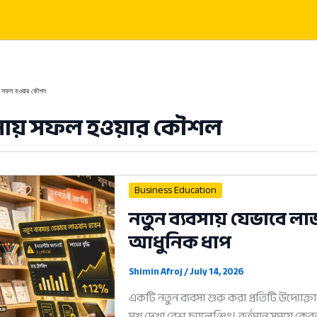
য় সফল হওয়ার কৌশল
সায় সফল হওয়ার কৌশল
Business Education
নতুন ব্যবসায় যেভাবে ল
আধুনিক ধাপ
Shimin Afroj
/
July 14, 2026
একটি নতুন ব্যবসা শুরু করা প্রতিটি উদ্যোক্তার
মুখ দেখা বেশ চ্যালেঞ্জিং। বর্তমান সময়ে কেব