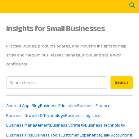
Skip
Sea
to
content
Insights for Small Businesses
Practical guides, product updates, and industry insights to help
small and medium businesses manage, grow, and scale with
confidence
Search
Search
Android Apps
Blog
Business Education
Business Finance
Business Growth & Technology
Business Logistics
Business Management
Business Strategy
Business Technology
Business Tips
Business Tools
Customer Experience
Daily Accounting