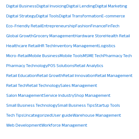
Digital Business
Digital Invoicing
Digital Lending
Digital Marketing
Digital Strategy
Digital Tools
Digital Transformation
E-commerce
Eco-Friendly Retail
Entrepreneurship
Fashion
Finance
FinTech
Global Growth
Grocery Management
Hardware Store
Health Retail
Healthcare Retail
HR Tech
Inventory Management
Logistics
Micro-Retail
Mobile Business
Mobile Tools
MSME Tech
Pharmacy Tech
Pharmacy Technology
POS Solutions
Retail Analytics
Retail Education
Retail Growth
Retail Innovation
Retail Management
Retail Tech
Retail Technology
Sales Management
Salon Management
Service Industry
Shop Management
Small Business Technology
Small Business Tips
Startup Tools
Tech Tips
Uncategorized
User guide
Warehouse Management
Web Development
Workforce Management