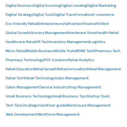
Digital Business
Digital Invoicing
Digital Lending
Digital Marketing
Digital Strategy
Digital Tools
Digital Transformation
E-commerce
Eco-Friendly Retail
Entrepreneurship
Fashion
Finance
FinTech
Global Growth
Grocery Management
Hardware Store
Health Retail
Healthcare Retail
HR Tech
Inventory Management
Logistics
Micro-Retail
Mobile Business
Mobile Tools
MSME Tech
Pharmacy Tech
Pharmacy Technology
POS Solutions
Retail Analytics
Retail Education
Retail Growth
Retail Innovation
Retail Management
Retail Tech
Retail Technology
Sales Management
Salon Management
Service Industry
Shop Management
Small Business Technology
Small Business Tips
Startup Tools
Tech Tips
Uncategorized
User guide
Warehouse Management
Web Development
Workforce Management