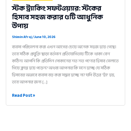
স্টক ট্র্যাকিং সফটওয়্যার: স্টকের
হিসাব সহজ করার ৫টি আধুনিক
উপায়
Shimin Afroj
/
June 10, 2026
ব্যবসা পরিচালনা করা এখন আগের চেয়ে অনেক সহজ হয়ে গেছে।
তবে সঠিক প্রযুক্তি ছাড়া বর্তমান প্রতিযোগিতায় টিকে থাকা বেশ
কঠিন। আপনি কি প্রতিদিন দোকানের শত শত পণ্যের হিসাব মেলাতে
গিয়ে ক্লান্ত হয়ে পড়েন? অথবা আপনার কি মনে হচ্ছে যে সঠিক
হিসাবের অভাবে ব্যবসা বড় করা সম্ভব হচ্ছে না? যদি উত্তর ‘হ্যাঁ’ হয়,
তবে আপনার জন্য […]
স্টক
Read Post »
ট্র্যাকিং
সফটওয়্যার:
স্টকের
হিসাব
সহজ