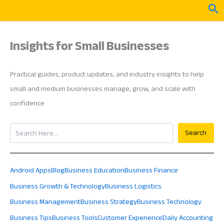
Skip
Sea
to
content
Insights for Small Businesses
Practical guides, product updates, and industry insights to help
small and medium businesses manage, grow, and scale with
confidence
Search
Search
Android Apps
Blog
Business Education
Business Finance
Business Growth & Technology
Business Logistics
Business Management
Business Strategy
Business Technology
Business Tips
Business Tools
Customer Experience
Daily Accounting