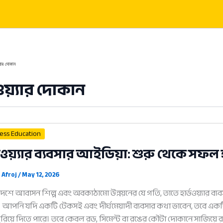
্যার দোকান
ডওয়্যার দোকান
ess Education
্ডওয়্যার ব্যবসার আইডিয়া: শুরু থেকে সফল হও
 Afroj
/
May 12, 2026
েশে আবাসন শিল্প এবং অবকাঠামো উন্নয়নের যে গতি, তাতে হার্ডওয়্যার ব্
আপনি যদি একটি টেকসই এবং দীর্ঘমেয়াদী ব্যবসার কথা ভাবেন, তবে একটি
ুরিয়ে দিতে পারে। তবে কেবল রড, সিমেন্ট বা রঙের কৌটা দোকানে সাজিয়ে