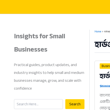
Skip
to
content
Insights for Small
Home
হার্ডওয়
হার্
Businesses
Practical guides, product updates, and
Busin
industry insights to help small and medium
হার
businesses manage, grow, and scale with
Shimin
confidence
বাংলাদ
Search
একটি। 
Search
মোড় ঘ