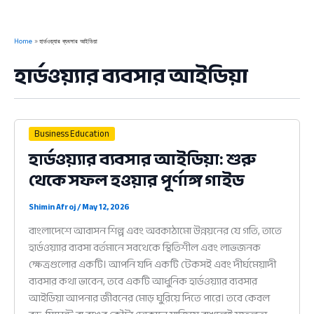
Home
হার্ডওয়্যার ব্যবসার আইডিয়া
হার্ডওয়্যার ব্যবসার আইডিয়া
Business Education
হার্ডওয়্যার ব্যবসার আইডিয়া: শুরু
থেকে সফল হওয়ার পূর্ণাঙ্গ গাইড
Shimin Afroj
/
May 12, 2026
বাংলাদেশে আবাসন শিল্প এবং অবকাঠামো উন্নয়নের যে গতি, তাতে
হার্ডওয়্যার ব্যবসা বর্তমানে সবথেকে স্থিতিশীল এবং লাভজনক
ক্ষেত্রগুলোর একটি। আপনি যদি একটি টেকসই এবং দীর্ঘমেয়াদী
ব্যবসার কথা ভাবেন, তবে একটি আধুনিক হার্ডওয়্যার ব্যবসার
আইডিয়া আপনার জীবনের মোড় ঘুরিয়ে দিতে পারে। তবে কেবল