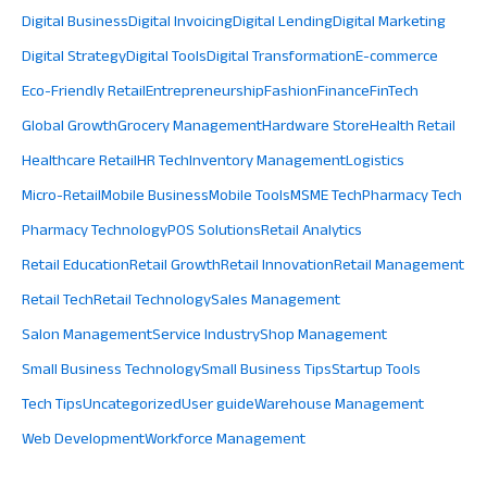
Digital Business
Digital Invoicing
Digital Lending
Digital Marketing
Digital Strategy
Digital Tools
Digital Transformation
E-commerce
Eco-Friendly Retail
Entrepreneurship
Fashion
Finance
FinTech
Global Growth
Grocery Management
Hardware Store
Health Retail
Healthcare Retail
HR Tech
Inventory Management
Logistics
Micro-Retail
Mobile Business
Mobile Tools
MSME Tech
Pharmacy Tech
Pharmacy Technology
POS Solutions
Retail Analytics
Retail Education
Retail Growth
Retail Innovation
Retail Management
Retail Tech
Retail Technology
Sales Management
Salon Management
Service Industry
Shop Management
Small Business Technology
Small Business Tips
Startup Tools
Tech Tips
Uncategorized
User guide
Warehouse Management
Web Development
Workforce Management