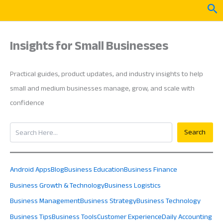
Skip
Sea
to
content
Insights for Small Businesses
Practical guides, product updates, and industry insights to help
small and medium businesses manage, grow, and scale with
confidence
Search
Search
Android Apps
Blog
Business Education
Business Finance
Business Growth & Technology
Business Logistics
Business Management
Business Strategy
Business Technology
Business Tips
Business Tools
Customer Experience
Daily Accounting