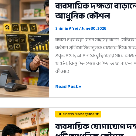
ব্যবসায়িক দক্ষতা বাড়
সফল
আধুনিক কৌশল
হওয়ার
পূর্ণাঙ্গ
গাইড
Shimin Afroj
/
June 30, 2026
ব্যবসা শুরু করা যেমন সাহসের কাজ, সেটিকে 
বর্তমান প্রতিযোগিতামূলক বাজারে টিকে 
প্রকৃতপক্ষে, আপনাকে বুদ্ধিমত্তার সাথে কাজ
খাটেন, কিন্তু দিনশেষে কাঙ্ক্ষিত ফলাফ
কীভাবে
ব্যবসায়িক
Read Post »
দক্ষতা
বাড়ানোর
উপায়:
Business Management
সফল
ব্যবসায়িক যোগাযোগ দক
হওয়ার
৫টি