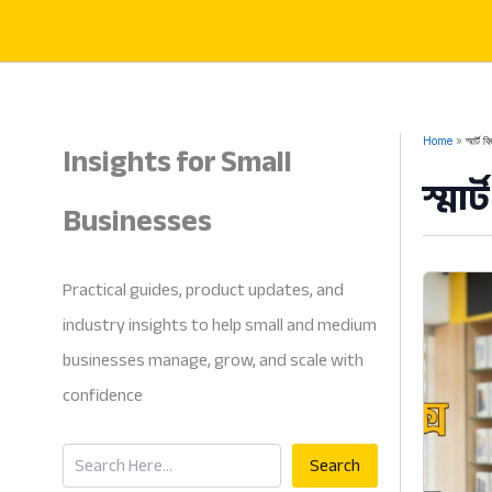
Skip
to
content
Insights for Small
Home
স্মার্ট 
স্মা
Businesses
Practical guides, product updates, and
industry insights to help small and medium
businesses manage, grow, and scale with
confidence
Search
Search