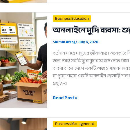
ব্যবসা:
সফল
Business Education
হওয়ার
অনলাইনে মুদি ব্যবসা: শু
৫টি
আধুনিক
Shimin Afroj
/
July 6, 2026
ও
কার্যকরী
বর্তমান সময়ে মানুষের জীবনযাত্রা অনেক বেশ
উপায়
ডাল পর্যন্ত সবকিছু মানুষ ঘরে বসে পেতে চায
ব্যবসা বাংলাদেশে একটি অত্যন্ত সম্ভাবনাম
বা পুরো শহরে একটি অনলাইন গ্রোসারি শপ চ
প্রযুক্তির
অনলাইনে
Read Post »
মুদি
ব্যবসা:
শুরু
Business Management
থেকে