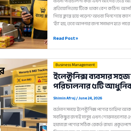
ব্যবসা পরিচালনা করা এখন আগের চেয়ে অনেক 
প্রতিযোগিতায় টিকে থাকা বেশ কঠিন। আপ
গিয়ে ক্লান্ত হয়ে পড়েন? অথবা দিনশেষে ক্য
‘হ্যাঁ’ হয়, তবে আপনার জন্য সমাধান হতে পার
হিসাব
Read Post »
নিকাশ
করার
সফটওয়্যার:
Business Management
সফল
ইলেক্ট্রনিক্স ব্যবসার 
ব্যবসা
পরিচালনার ৫টি আধুনিক
পরিচালনার
৫টি
আধুনিক
Shimin Afroj
/
June 24, 2026
উপায়
বর্তমান সময়ে ইলেক্ট্রনিক্স পণ্যের চাহিদা
সবকিছুর জন্যই মানুষ এখন শোরুমগুলোর ওপর
হাজারো পণ্যের সঠিক রেকর্ড রাখা। প্রকৃতপক্ষ