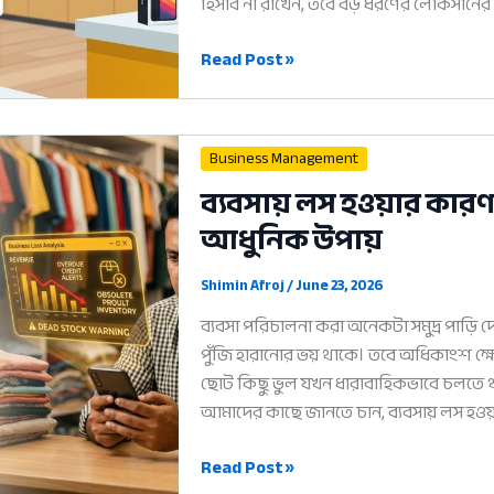
হিসাব না রাখেন, তবে বড় ধরণের লোকসানের
ইলেক্ট্রনিক্স
Read Post »
ব্যবসার
সহজ
সমাধান:
Business Management
সফল
ব্যবসায় লস হওয়ার কারণ
শোরুম
আধুনিক উপায়
পরিচালনার
৫টি
আধুনিক
Shimin Afroj
/
June 23, 2026
নিয়ম
ব্যবসা পরিচালনা করা অনেকটা সমুদ্র পাড
পুঁজি হারানোর ভয় থাকে। তবে অধিকাংশ ক্ষেত্
ছোট কিছু ভুল যখন ধারাবাহিকভাবে চলতে থা
আমাদের কাছে জানতে চান, ব্যবসায় লস হ
ব্যবসায়
Read Post »