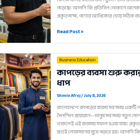
পড়েছে। আপনি কি প্রতিদিন দোকানে অনেক পর
প্রকৃতপক্ষে, পণ্যের আধিক্যের চেয়ে সঠিক ব
ইলেকট্রনিক্স
Read Post »
ব্যবসায়
সফল
টিপস:
Business Education
লাভ
কাপড়ের ব্যবসা শুরু কর
বাড়ানোর
ধাপ
৫টি
আধুনিক
উপায়
Shimin Afroj
/
July 8, 2026
বাংলাদেশে কাপড়ের ব্যবসা সব সময় একটি ল
দৈনন্দিন প্রয়োজন—মানুষ সব সময় নতুন প
থাকলেই এই ব্যবসায় সফল হওয়া যায়। প্র
দ্রুতই লোকসানের মুখে পড়তে হয়। আপনি 